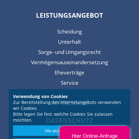
LEISTUNGSANGEBOT
Scheidung
Unterhalt
Sorge- und Umgangsrecht
Vermögensauseinandersetzung
Eheverträge
Service
Verwendung von Cookies
IMPRESSUM
Zur Bereitstellung des Internetangebots verwenden
wir Cookies.
Bitte legen Sie fest, welche Cookies Sie zulassen
DATENSCHUTZ
möchten.
Alle akzeptieren und weiter
Hier Online-Anfrage